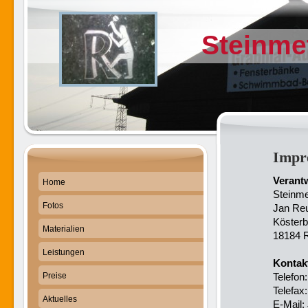
Steinme
Impr
Verantw
Home
Steinme
Fotos
Jan Reu
Kösterb
Materialien
18184 
Leistungen
Kontak
Preise
Telefon
Telefax
Aktuelles
E-Mail