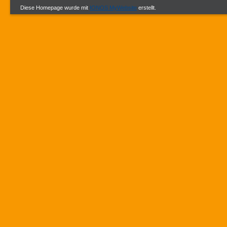
Diese Homepage wurde mit
IONOS MyWebsite
erstellt.